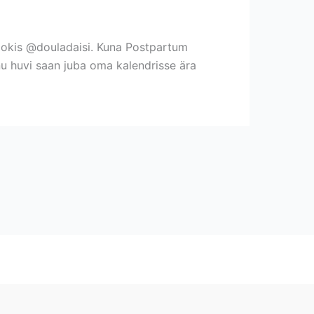
bookis @douladaisi. Kuna Postpartum
nu huvi saan juba oma kalendrisse ära