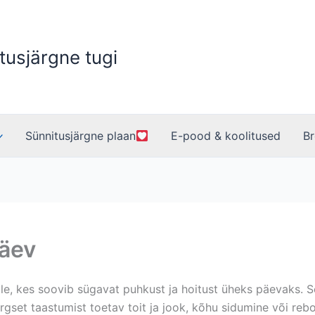
tusjärgne tugi
Sünnitusjärgne plaan
E-pood & koolitused
Br
äev
 kes soovib sügavat puhkust ja hoitust üheks päevaks. Se
rgset taastumist toetav toit ja jook, kõhu sidumine või reb