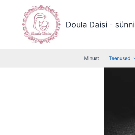
Skip
to
content
Doula Daisi - sünni
Minust
Teenused