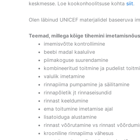
keskmesse. Loe kookonhoolitsuse kohta
siit
.
Olen läbinud UNICEF materjalidel baseeruva ime
Teemad, millega kõige tihemini imetamisnõus
imemisvõtte kontrollimine
beebi madal kaaluiive
piimakoguse suurendamine
kombineeritud toitmine ja pudelist toitm
valulik imetamine
rinnapiima pumpamine ja säilitamine
rinnapõletik jt rinnaseisundid
rinnast keeldumine
ema toitumine imetamise ajal
lisatoiduga alustamine
rinnast võõrutamine vs rinnast võõrdum
krooniline rinnapiima vähesus