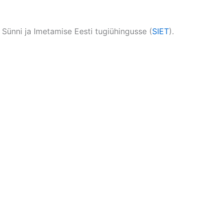
 Sünni ja Imetamise Eesti tugiühingusse (
SIET
).