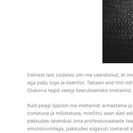
Esimest last oodates olin ma veendunud, et ime
aga palju tuge ja lisainfot. Tabasin end tihti m
Olukorra tegid veelgi keerulisemaks imetamist j
Kuid peagi õppisin ma imetamist armastama ja 
toetatuna ja mõistetuna, mistõttu sean alati es
pakkudes lahendusi oma professionaalsete tead
emotsioonidega, pakkudes sügavuti toetavat k