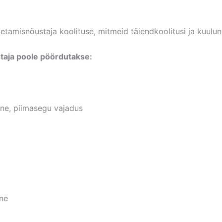
tamisnõustaja koolituse, mitmeid täiendkoolitusi ja kuulun
taja poole pöördutakse:
ine, piimasegu vajadus
ine