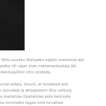
 Minu suureks üllatuseks vajasin imetamise ajal
 paika või vajan siiski imetamisnõustaja abi.
tõenduspõhist infot eristada.
nnal aidata. Soovin, et tunneksid end
 soovidest ja aktsepteerin Sinu valikuid,
 imetamise lõpetamisel esile kerkivate
nu toomiseks tagasi oma turvalisse