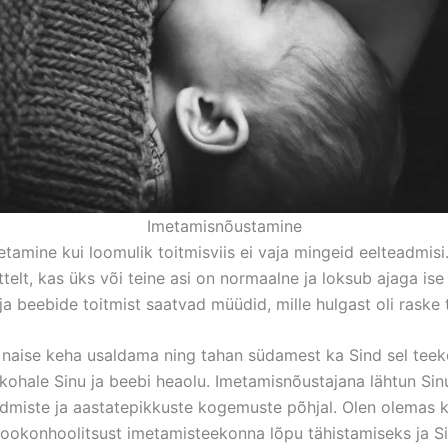
Imetamisnõustamine
tamine kui loomulik toitmisviis ei vaja mingeid eelteadmisi.
õttelt, kas üks või teine asi on normaalne ja loksub ajaga ise
a beebide toitmist saatvad müüdid, mille hulgast oli raske 
naise keha usaldama ning tahan südamest ka Sind sel teeko
ikohale Sinu ja beebi heaolu. Imetamisnõustajana lähtun Sinu
miste ja aastatepikkuste kogemuste põhjal. Olen olemas ka
ookonhoolitsust imetamisteekonna lõpu tähistamiseks ja Si