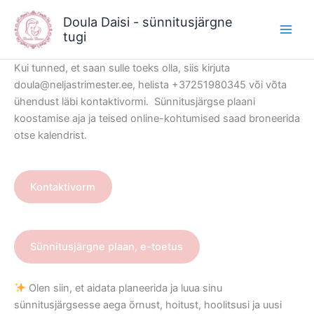
Skip
Doula Daisi - sünnitusjärgne
to
tugi
content
Kui tunned, et saan sulle toeks olla, siis kirjuta
doula@neljastrimester.ee, helista +37251980345 või võta
ühendust läbi kontaktivormi. Sünnitusjärgse plaani
koostamise aja ja teised online-kohtumised saad broneerida
otse kalendrist.
Kontaktivorm
Sünnitusjärgne plaan, e-toetus
Olen siin, et aidata planeerida ja luua sinu
sünnitusjärgsesse aega õrnust, hoitust, hoolitsusi ja uusi