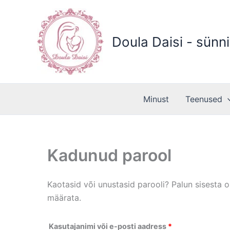
Skip
to
content
Doula Daisi - sünni
Minust
Teenused
Kadunud parool
Kaotasid või unustasid parooli? Palun sisesta o
määrata.
Nõutud
Kasutajanimi või e-posti aadress
*